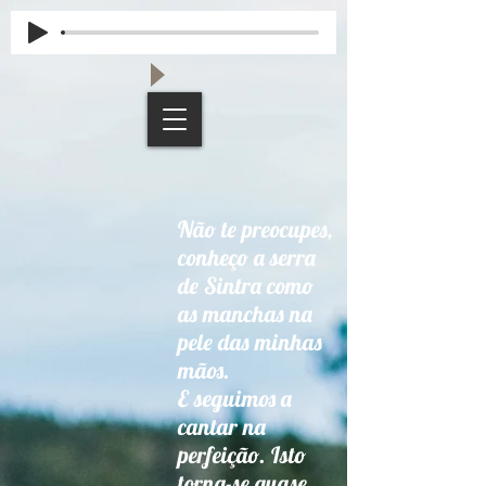
Não te preocupes,
conheço a serra
de Sintra como
as manchas na
pele das minhas
mãos.
E seguimos a
cantar na
perfeição. Isto
torna-se quase