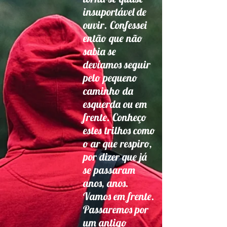
insuportável de
ouvir. Confessei
então que não
sabia se
devíamos seguir
pelo pequeno
caminho da
esquerda ou em
frente. Conheço
estes trilhos como
o ar que respiro,
por dizer que já
se passaram
anos, anos.
Vamos em frente.
Passaremos por
um antigo