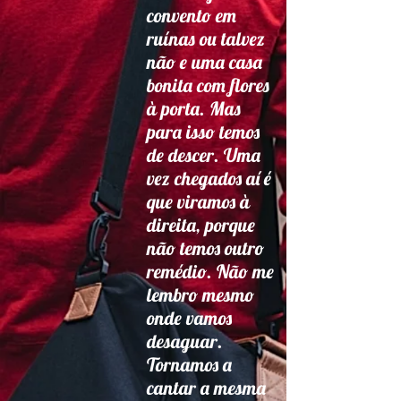
convento em
ruínas ou talvez
não e uma casa
bonita com flores
à porta. Mas
para isso temos
de descer. Uma
vez chegados aí é
que viramos à
direita, porque
não temos outro
remédio. Não me
lembro mesmo
onde vamos
desaguar.
Tornamos a
cantar a mesma