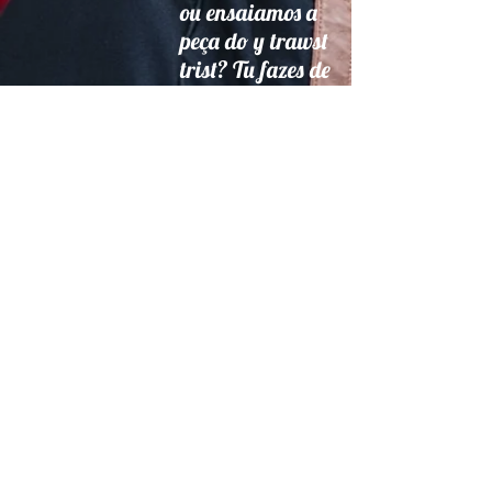
ou ensaiamos a
peça do y trawst
trist? Tu fazes de
louca e eu de
embriagado. Por
que raios nasci
em Portugal?
Pior, por que
motivo tenho de
pensar se é
porque ou por
que? Porque
estou, estive,
estarei sob
vigilância. Sem
dúvida. Estamos
todos. Lembras-te