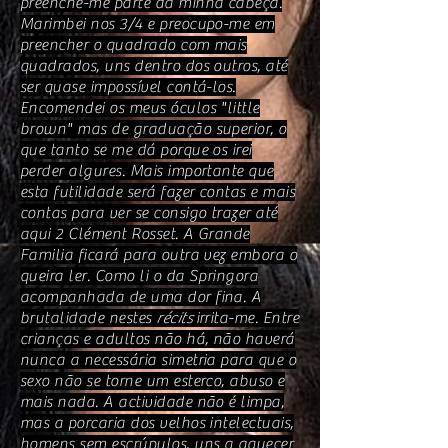
preenche-me parte da minha cabeça.
Marimbei nos 3/4 e preocupo-me em
preencher o quadrado com mais
quadrados, uns dentro dos outros, até
ser quase impossível contá-los.
Encomendei os meus óculos "little
brown" mas de graduação superior, o
que tanto se me dá porque os irei
perder algures. Mais importante que
esta futilidade será fazer contas e mais
contas para ver se consigo trazer até
aqui 2 Clément Rosset. A Grande
Familia ficará para outra vez embora o
queira ler. Como li o da Springora
acompanhada de uma dor fina. A
brutalidade nestes
récits
irrita-me. Entre
crianças e adultos não há, não haverá
nunca a necessária simetria para que o
sexo não se torne um esterco, abuso e
mais nada. A actividade não é limpa,
mas a porcaria dos velhos intelectuais,
homens sem escrúpulos, uns a aquecer