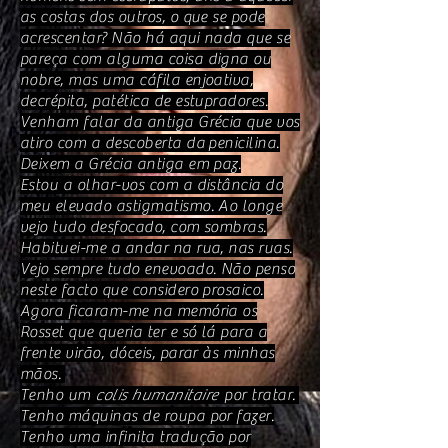
as costas dos outros, o que se pode
acrescentar? Não há aqui nada que se
pareça com alguma coisa digna ou
nobre, mas uma cáfila enjoativa,
decrépita, patética de estupradores.
Venham falar da antiga Grécia que vos
atiro com a descoberta da penicilina.
Deixem a Grécia antiga em paz.
Estou a olhar-vos com a distância do
meu elevado astigmatismo. Ao longe
vejo tudo desfocado, com sombras.
Habituei-me a andar na rua, nas ruas.
Vejo sempre tudo enevoado. Não penso
neste facto que considero prosaico.
Agora ficaram-me na memória os
Rosset que queria ter e só lá para a
frente virão, dóceis, parar às minhas
mãos.
Tenho um
colis humanitaire
por tratar.
Tenho máquinas de roupa por fazer.
Tenho uma infinita tradução por