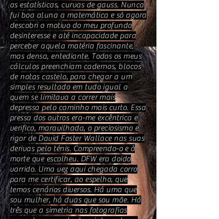
as estatísticas, curvas de gauss. Nunca
fui boa aluna a matemática e só agora
descobri o motivo do meu profundo
desinteresse e até incapacidade para
perceber aquela matéria fascinante,
mas densa, entediante. Todos os meus
cálculos preenchiam cadernos, blocos
de notas castelo, para chegar a um
simples resultado em tudo igual a
quem se limitava a correr mais
depressa pelo caminho mais curto. Essa
pressa dos outros era-me excêntrica e
verifico, maravilhada, o preciosismo e
rigor de David Foster Wallace nas suas
derivas pelo ténis. Compreendo-o e à
morte que escolheu. DFW era doido
varrido. Uma vez aqui chegada corro
para me certificar, ao espelho, que
temos cenários diversos. Há uma que
sou mulher, há duas que sou mãe. Há
três que a simetria nas fotografias