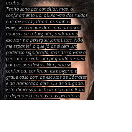
acabar.
Tenho sono por conciliar, mas, o
confinamento vai aliviar-me dos ruídos
que me estraçalham os sonhos.
Hoje, percebi que duas procuradoras
avulsas ou talvez não, andaram a
escutar e a perseguir jornalistas. Não
me espantei, o que já de si tem um
poderoso significado, mas deixou-me a
pensar e a sentir um profundo desdém
por pessoas destas. Não, não se
confunda, por favor, este bizarro e
grave caso com as escutas de Sócrates
e da namorada dele. Ou de Salgado.
Esta dimensão de hipocrisia nem Kant
a defenderia com os seus peculiares
pensamentos que aprecio.
A quantidade de pessoas que já
passaram pela minha vida e não
deixam saudades é relevante. Onde