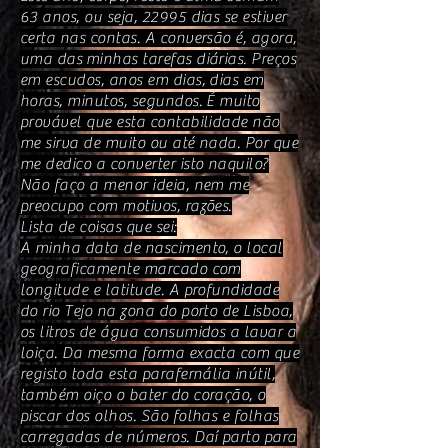
63 anos, ou seja, 22995 dias se estiver
certa nas contas. A conversão é, agora,
uma das minhas tarefas diárias. Preços
em escudos, anos em dias, dias em
horas, minutos, segundos. É muito
provável que esta contabilidade não
me sirva de muito ou até nada. Por que
me dedico a converter isto naquilo?
Não faço a menor ideia, nem me
preocupo com motivos, razões.
Lista de coisas que sei:
A minha data de nascimento, o local
geograficamente marcado com
longitude e latitude. A profundidade
do rio Tejo na zona do porto de Lisboa,
os litros de água consumidos a lavar a
loiça. Da mesma forma exacta com que
registo toda esta parafernália inútil,
também oiço o bater do coração, o
piscar dos olhos. São folhas e folhas
carregadas de números. Daí parto para