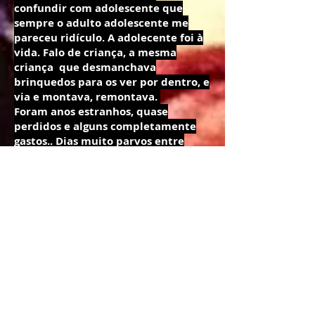
confundir com adolescente que
sempre o adulto adolescente me
pareceu ridículo. A adolecente foi à
vida. Falo de criança, a mesma
criança que desmanchava
brinquedos para os ver por dentro, e
via e montava, remontava.
Foram anos estranhos, quase
perdidos e alguns completamente
gastos.. Dias muito parvos entre
pessoas com esquemas, dedicadas
aos contactos e à imbecil, pobre
existência encostada.
No meu saco de irregulares
quadradinhos encarnados, pele de
búfalo, o meu mais amado saco do
Rui que afinal me pertence,
misturam-se alicates com anéis e
brincos, um pequeno
martelo menos pesado que o
anterior. A fita métrica, os phones