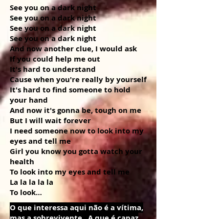
See you on a dark night
See you on a dark night
See you on a dark night
See you on a dark night
And now another clue, I would ask
If you could help me out
It's hard to understand
Cause when you're really by yourself
It's hard to find someone to hold
your hand
And now it's gonna be, tough on me
But I will wait forever
I need someone now to look into my
eyes and tell me
Girl you know you gotta watch your
health
To look into my eyes and tell me
La la la la la
To look…
O que interessa aqui não é a vítima,
mas a sobrevivente. A que é capaz