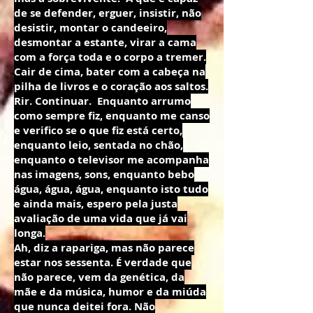
de se defender, erguer, insistir, não
desistir, montar o candeeiro,
desmontar a estante, virar a cama
com a força toda e o corpo a tremer.
Cair de cima, bater com a cabeça na
pilha de livros e o coração aos saltos.
Rir. Continuar. Enquanto arrumo
como sempre fiz, enquanto me canso
e verifico se o que fiz está certo,
enquanto leio, sentada no chão,
enquanto o televisor me acompanha
nas imagens, sons, enquanto bebo
água, água, água, enquanto isto tudo
e ainda mais, espero pela justa
avaliação de uma vida que já vai
longa.
Ah, diz a rapariga, mas não parece
estar nos sessenta. É verdade que
não parece,
vem da genética, da
mãe e da música, humor
e da miúda
que nunca deitei fora. Não