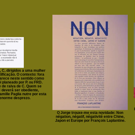
C, dirigidos a uma mulher
ificação. O contexto: fora
parece neste sentido como
i planeado por P. ou FRD.
 de raiva de C. Quem se
 deverá ser obediente,
mille Paglia nutre por esta
enorme desprezo.
O Jorge trouxe-me esta novidade: Non
négation, négatif, négativité entre Chine,
Japon et Europe por François Laplantine.