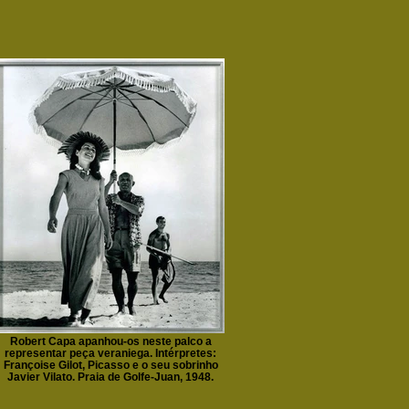
Robert Capa apanhou-os neste palco a
representar peça veraniega. Intérpretes:
Françoise Gilot, Picasso e o seu sobrinho
Javier Vilato. Praia de Golfe-Juan, 1948.