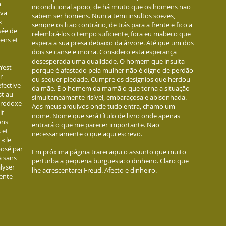
n
incondicional apoio, de há muito que os homens não
 va
sabem ser homens. Nunca temi insultos soezes,
x
sempre os li ao contrário, de trás para a frente e fico a
sée de
relembrá-los o tempo suficiente, fora eu mabeco que
ens et
espera a sua presa debaixo da árvore. Até que um dos
dois se canse e morra. Considero esta esperança
desesperada uma qualidade. O homem que insulta
n’est
porque é afastado pela mulher não é digno de perdão
r
ou sequer piedade. Cumpre os desígnios que herdou
fective
da mãe. É o homem da mamã o que torna a situação
st au
simultaneamente risível, embaraçosa e abisonhada.
érodoxe
Aos meus arquivos onde tudo entra, chamo um
it
nome. Nome que será título de livro onde apenas
ons
entrará o que me parecer importante. Não
 et
necessariamente o que aqui escrevo.
« le
posé par
Em próxima página trarei aqui o assunto que muito
à sans
perturba a pequena burguesia: o dinheiro. Claro que
alyser
lhe acrescentarei Freud. Afecto e dinheiro.
mente