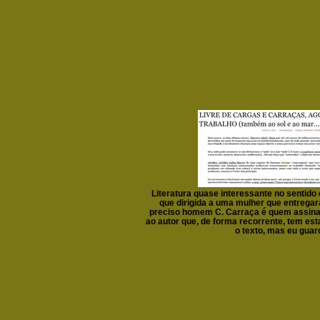
Literatura quase interessante no sentido
que dirigida a uma mulher que entregar
preciso homem C. Carraça é quem assina 
ao autor que, de forma recorrente, tem es
o texto, mas eu guard