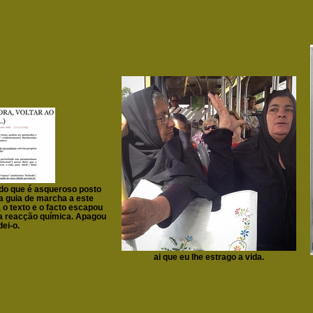
 do que é asqueroso posto
a guia de marcha a este
o texto e o facto escapou
ta reacção química. Apagou
ei-o.
ai que eu lhe estrago a vida.