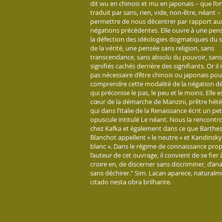
dit wu en chinois et mu en japonais – que l’o
traduit par sans, rien, vide, non-être, néant –
permettre de nous décentrer par rapport au
négations précédentes. Elle ouvre à une pen
la défection des idéologies dogmatiques du s
de la vérité, une pensée sans religion, sans
transcendance, sans absolu du pouvoir, sans
signifiés cachés derrière des signifiants. Or il 
pas nécessaire d’être chinois ou japonais pou
comprendre cette modalité de la négation dé
qui préconise le pas, le peu et le moins. Elle e
cœur de la démarche de Manzini, prêtre hét
qui dans l’Italie de la Renaissance écrit un pet
opuscule intitulé Le néant. Nous la rencontr
chez Kafka et également dans ce que Barthes
Blanchot appellent « le neutre » et Kandinsky 
blanc ». Dans le régime de connaissance pro
l’auteur de cet ouvrage, il convient de se fier 
croire en, de discerner sans discriminer, d’an
sans déchirer." Sim. Lacan aparece, natural
citado nesta obra brilhante.