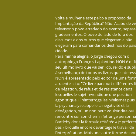
Volta a mulher a este palco a propósito da
Implantação da República? Não. Acabo de ve
televisor o povo arredado do evento, separ
gradeamentos. O povo do lado de fora dos
discursos e dos outros que elegeram e não
elegeram para comandar os destinos do país
cidade.
Para minha alegria, o Jorge chegou com o
antropólogo François Laplantine. NON é o tí
seu último livro que vai ser lido, relido e sub
à semelhança de todos os livros que interes
NON é apresentado pelo editor de uma for
atraente, cito: "Ce livre parcourt différentes 
de négation, de refus et de résistance dans
lesquelles le sujet revendique une position
agonistique. Il réinterroge les nihilismes puis
la psychanalyse appelle la négativité et la
dénégation, où un non peut vouloir dire oui. 
rencontre sur son chemin l’étrange personn
Bartleby dont la formule réitérée « je préfère
pas » brouille encore davantage le travail de
l’interprétation. Mais une autre forme de non