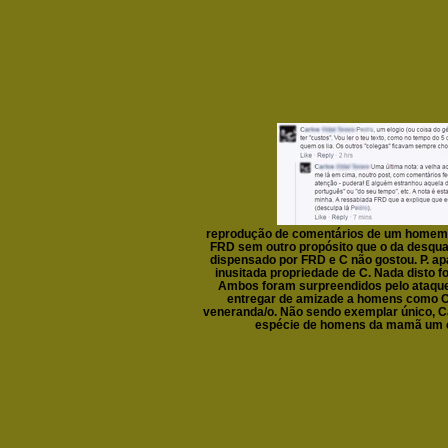
reprodução de comentários de um homem, 
FRD sem outro propósito que o da desqual
dispensado por FRD e C não gostou. P. a
inusitada propriedade de C. Nada disto fo
Ambos foram surpreendidos pelo ataque
entregar de amizade a homens como C
veneranda/o. Não sendo exemplar único, Ca
espécie de homens da mamã um 