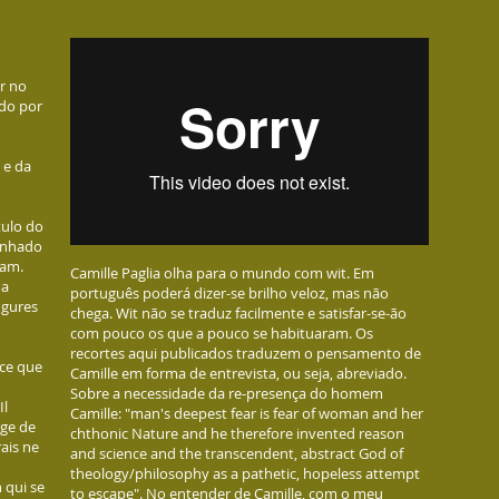
r no
ado por
 e da
tulo do
linhado
sam.
Camille Paglia olha para o mundo com wit. Em
ma
português poderá dizer-se brilho veloz, mas não
figures
chega. Wit não se traduz facilmente e satisfar-se-ão
com pouco os que a pouco se habituaram. Os
recortes aqui publicados traduzem o pensamento de
 ce que
Camille em forma de entrevista, ou seja, abreviado.
Sobre a necessidade da re-presença do homem
Il
Camille: "man's deepest fear is fear of woman and her
age de
chthonic Nature and he therefore invented reason
rais ne
and science and the transcendent, abstract God of
theology/philosophy as a pathetic, hopeless attempt
 qui se
to escape". No entender de Camille, com o meu