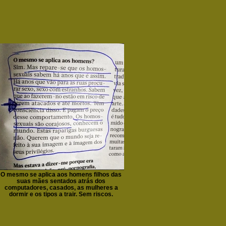
O mesmo se aplica aos homens filhos das
suas mães sentados atrás dos
computadores, casados, as mulheres a
dormir e os tipos a trair. Sem riscos.