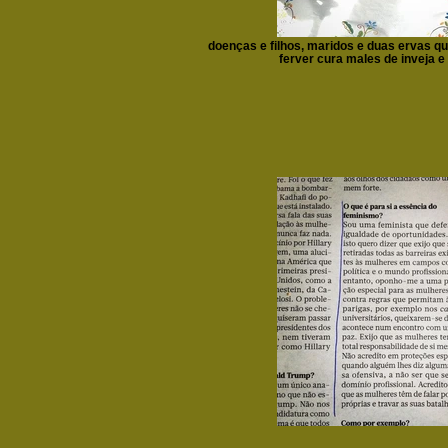
doenças e filhos, maridos e duas ervas qu
ferver cura males de inveja 