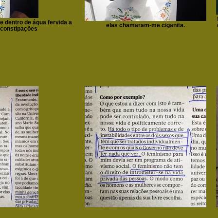
e dentro de água fervida a
elas chamaram-me ciganita.
e constipações