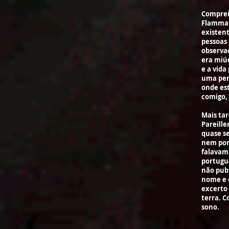
Comprei 
Flammar
existen
pessoas 
observaç
era miú
e a vida
uma per
onde est
comigo,
Mais ta
Pareille
quase se
nem por 
falavam 
portugue
não publ
nome e e
excerto
terra. 
sono.