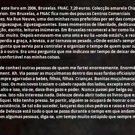
este livro em 2006, Bruxelas. FNAC. 7,20 euros. Colecção amarela C
ion. Em Bruxelas, a FNAC fica num dos poucos Centros Comerciais
tes. Na Rue Neuve, uma das minhas ruas preferidas por ser das compr
ziguezague, ziguezagueantes. Esses momentos de liberdade, dedicava
ão, escrita, leituras inúmeras. Em Bruxelas recomecei a ler como li
da: muito. Depois enviavam-me uma sms e eu lia «onde estás?», e re
 perdia a graça, a leveza, o ar tornava-se pesado. «Onde estás?» sempr
gunta que servia para controlar e organizar o tempo de quem quer s
á o outro. Era uma pergunta que me indicava ser tempo de deixar de
 confortável nas minhas coisas.
rde conheci outras pessoas de quem me fartei enormemente. Enorm
ment. Ah. Via passar as muçulmanas dentro das suas fardas oficiais/of
mpre agarradas a bebés, filhos, filhas. Crianças. Bonitas muçulmanas
isso. Os mais novos traziam o cabelo rapado dos lados, excepto em c
alto e isso, via-se, dava-lhes gozo e poder. Nunca passei por belga ou
sa. Isto não interessa nada. Deleuze devia abrir todos os livros que e
iquei. Não tenho pressa. Se partir, alguém se ocupará de honrar o 
xistência. Se tal não suceder, lançarei dos céus pedras e raios e trov
 de Deleuze está tudo o que se passa durante o tempo em que andam
Com algumas pessoas, diga-se, um tempo muito estúpido que sempre 