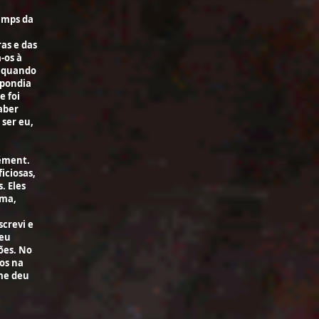
hamps da
as e das
-os à
a quando
spondia
e foi
aber
 ser eu,
ément.
iciosas,
. Eles
ima,
screvi e
meu
ões. No
os na
me deu