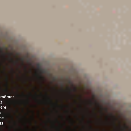
s-mêmes.
Et
otre
e
ce
es