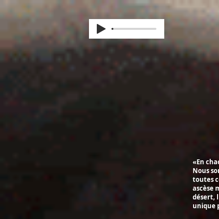
«En cha
Nous som
toutes c
ascèse m
désert, 
unique p