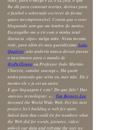
Alike, para o melga é LL e LL fica, o que
lhe dá para construir teorias, derivar para
o futebol e sobretudo escrever de forma
quase incompreensível. Consta que o terei
bloqueado sem que me lembre do motivo.
Escangalho-me a rir com a minha total
iliteracia «tipo» melga mike. Nesta mesma
rede, para além do meu querídissimo
João
Quadros
, não poderia nunca deixar passar
o nascimento para o mundo de
@oPaiTirano
ou Professor João Martins
Charcot, «analse sauvage». Há quem
tenha pensado que seria eu, mas não. Ele é
mesmo ele e je est un autre.
E que linguagem é esta? Do que falo? Das
«novas» tecnologias: «...
Tim Berners-Lee
invented the World Wide Web. For his next
project, he's building a web for open,
linked data that could do for numbers what
the Web did for words, pictures, video:
unlock our data and reframe the way we